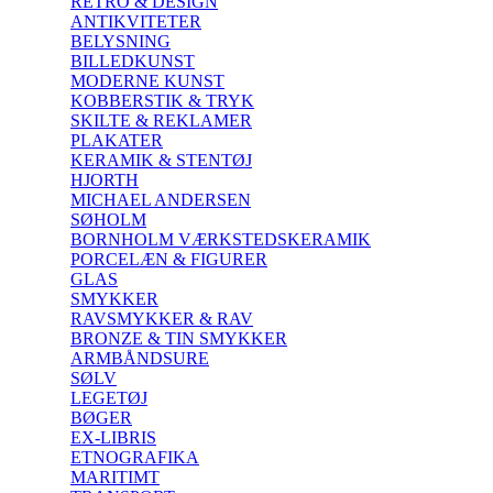
RETRO & DESIGN
ANTIKVITETER
BELYSNING
BILLEDKUNST
MODERNE KUNST
KOBBERSTIK & TRYK
SKILTE & REKLAMER
PLAKATER
KERAMIK & STENTØJ
HJORTH
MICHAEL ANDERSEN
SØHOLM
BORNHOLM VÆRKSTEDSKERAMIK
PORCELÆN & FIGURER
GLAS
SMYKKER
RAVSMYKKER & RAV
BRONZE & TIN SMYKKER
ARMBÅNDSURE
SØLV
LEGETØJ
BØGER
EX-LIBRIS
ETNOGRAFIKA
MARITIMT