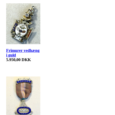
Frimurer vedhæng
i guld
5.950,00 DKK