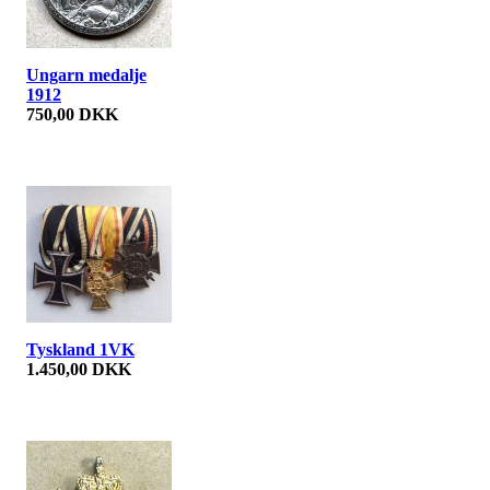
Ungarn medalje
1912
750,00 DKK
Tyskland 1VK
1.450,00 DKK