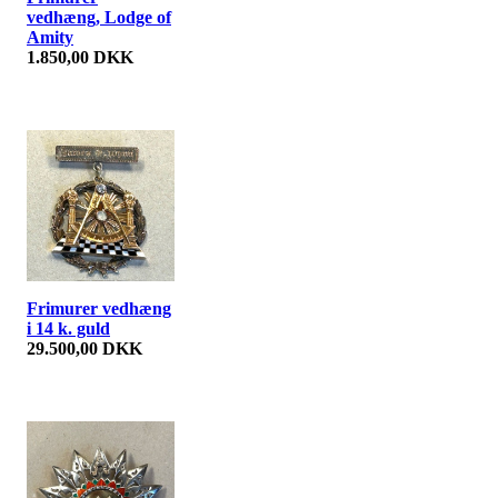
vedhæng, Lodge of
Amity
1.850,00 DKK
Frimurer vedhæng
i 14 k. guld
29.500,00 DKK