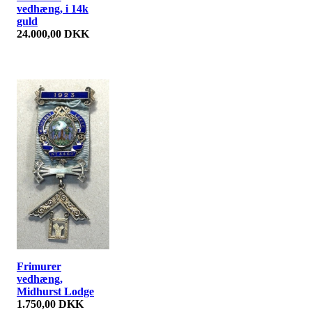
vedhæng, i 14k
guld
24.000,00 DKK
Frimurer
vedhæng,
Midhurst Lodge
1.750,00 DKK