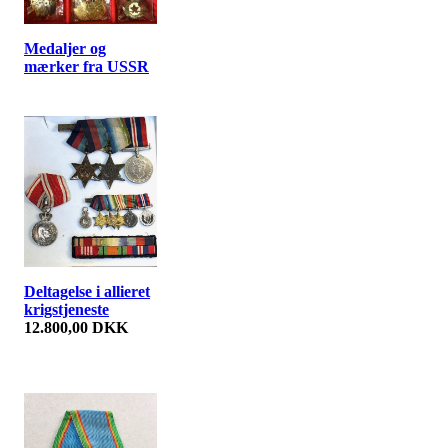
Medaljer og
mærker fra USSR
Deltagelse i allieret
krigstjeneste
12.800,00 DKK