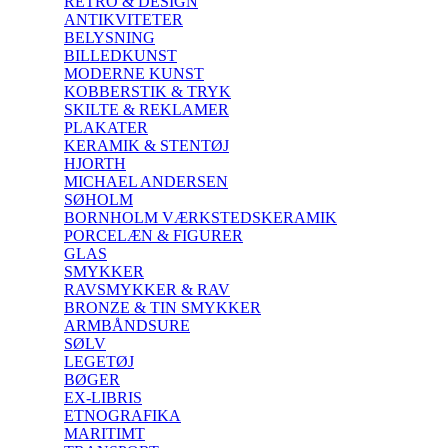
RETRO & DESIGN
ANTIKVITETER
BELYSNING
BILLEDKUNST
MODERNE KUNST
KOBBERSTIK & TRYK
SKILTE & REKLAMER
PLAKATER
KERAMIK & STENTØJ
HJORTH
MICHAEL ANDERSEN
SØHOLM
BORNHOLM VÆRKSTEDSKERAMIK
PORCELÆN & FIGURER
GLAS
SMYKKER
RAVSMYKKER & RAV
BRONZE & TIN SMYKKER
ARMBÅNDSURE
SØLV
LEGETØJ
BØGER
EX-LIBRIS
ETNOGRAFIKA
MARITIMT