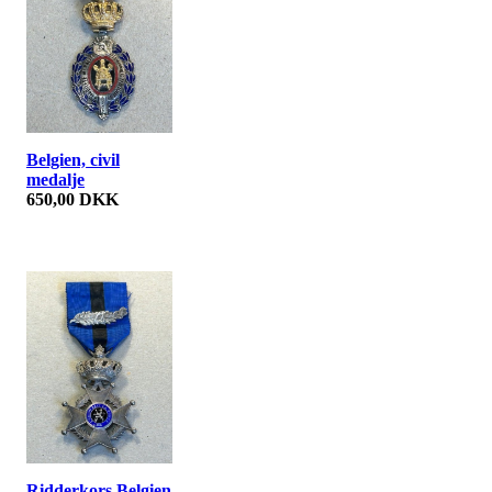
Belgien, civil
medalje
650,00 DKK
Ridderkors Belgien