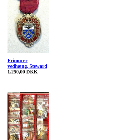
Frimurer
vedhæng, Steward
1.250,00 DKK