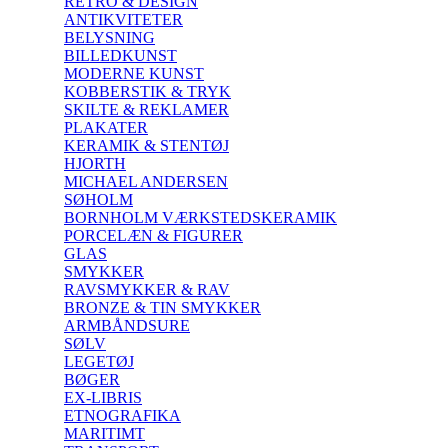
RETRO & DESIGN
ANTIKVITETER
BELYSNING
BILLEDKUNST
MODERNE KUNST
KOBBERSTIK & TRYK
SKILTE & REKLAMER
PLAKATER
KERAMIK & STENTØJ
HJORTH
MICHAEL ANDERSEN
SØHOLM
BORNHOLM VÆRKSTEDSKERAMIK
PORCELÆN & FIGURER
GLAS
SMYKKER
RAVSMYKKER & RAV
BRONZE & TIN SMYKKER
ARMBÅNDSURE
SØLV
LEGETØJ
BØGER
EX-LIBRIS
ETNOGRAFIKA
MARITIMT