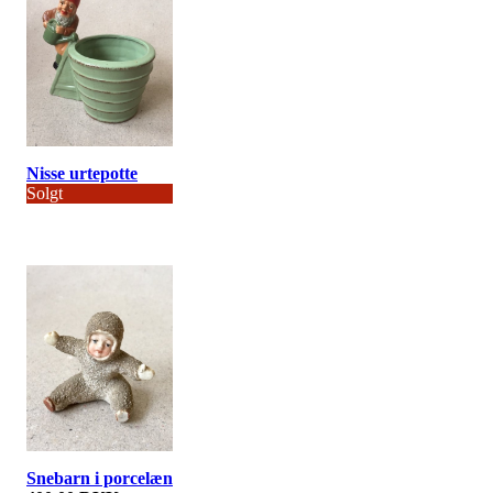
Nisse urtepotte
Solgt
Snebarn i porcelæn