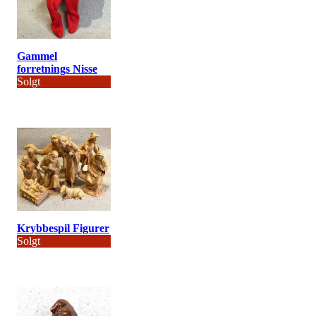
Gammel
forretnings Nisse
Solgt
Krybbespil Figurer
Solgt