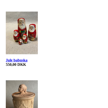
Jule babuska
550,00 DKK