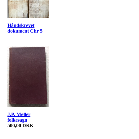
Håndskrevet
dokument Chr 5
J.P. Møller
folkesagn
500,00 DKK