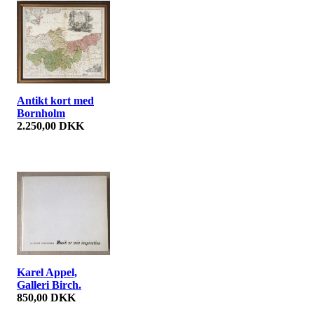
Antikt kort med
Bornholm
2.250,00 DKK
Karel Appel,
Galleri Birch.
850,00 DKK