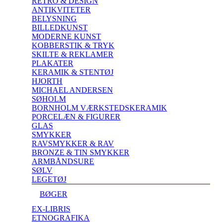
RETRO & DESIGN
ANTIKVITETER
BELYSNING
BILLEDKUNST
MODERNE KUNST
KOBBERSTIK & TRYK
SKILTE & REKLAMER
PLAKATER
KERAMIK & STENTØJ
HJORTH
MICHAEL ANDERSEN
SØHOLM
BORNHOLM VÆRKSTEDSKERAMIK
PORCELÆN & FIGURER
GLAS
SMYKKER
RAVSMYKKER & RAV
BRONZE & TIN SMYKKER
ARMBÅNDSURE
SØLV
LEGETØJ
BØGER
EX-LIBRIS
ETNOGRAFIKA