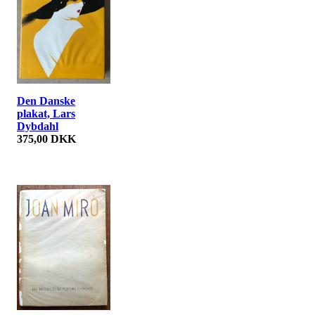
Den Danske
plakat, Lars
Dybdahl
375,00 DKK