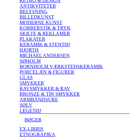
RETRO & DESIGN
ANTIKVITETER
BELYSNING
BILLEDKUNST
MODERNE KUNST
KOBBERSTIK & TRYK
SKILTE & REKLAMER
PLAKATER
KERAMIK & STENTØJ
HJORTH
MICHAEL ANDERSEN
SØHOLM
BORNHOLM VÆRKSTEDSKERAMIK
PORCELÆN & FIGURER
GLAS
SMYKKER
RAVSMYKKER & RAV
BRONZE & TIN SMYKKER
ARMBÅNDSURE
SØLV
LEGETØJ
BØGER
EX-LIBRIS
ETNOGRAFIKA