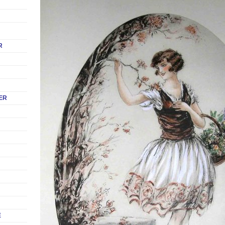
R
ER
E