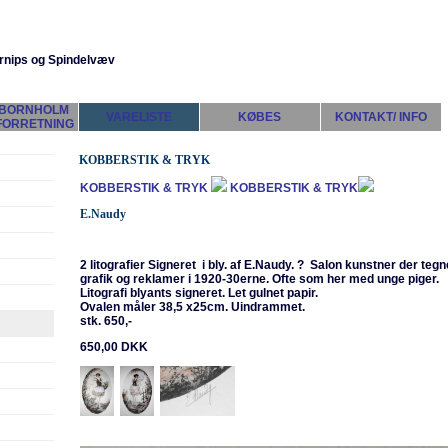
rnips og Spindelvæv
 BORNHOLM
VARELISTE
KØBES
KONTAKT/ INFO
FORRETNING
KOBBERSTIK & TRYK
KOBBERSTIK & TRYK
KOBBERSTIK & TRYK
E.Naudy
2 litografier Signeret i bly. af E.Naudy. ? Salon kunstner der tegn
grafik og reklamer i 1920-30erne. Ofte som her med unge piger.
Litografi blyants signeret. Let gulnet papir.
Ovalen måler 38,5 x25cm. Uindrammet.
stk. 650,-
650,00
DKK