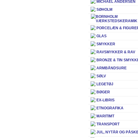
MICHAEL ANDERSEN
SØHOLM
BORNHOLM
VÆRKSTEDSKERAMIK
PORCELÆN & FIGURE
GLAS
SMYKKER
RAVSMYKKER & RAV
BRONZE & TIN SMYKK
ARMBÅNDSURE
SØLV
LEGETØJ
BØGER
EX-LIBRIS
ETNOGRAFIKA
MARITIMT
TRANSPORT
JUL, NYTÅR OG PÅSK