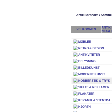
Antik Bornholm / Somme
ANTIK
VELKOMMEN
NEXØ 
MØBLER
RETRO & DESIGN
ANTIKVITETER
BELYSNING
BILLEDKUNST
MODERNE KUNST
KOBBERSTIK & TRYK
SKILTE & REKLAMER
PLAKATER
KERAMIK & STENTØJ
HJORTH