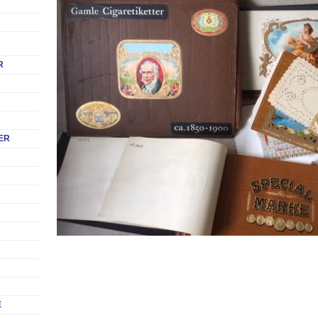
R
ER
E