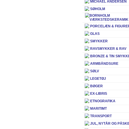
MICHAEL ANDERSEN
SØHOLM
BORNHOLM
VÆRKSTEDSKERAMIK
PORCELÆN & FIGURE
GLAS
SMYKKER
RAVSMYKKER & RAV
BRONZE & TIN SMYKK
ARMBÅNDSURE
SØLV
LEGETØJ
BØGER
EX-LIBRIS
ETNOGRAFIKA
MARITIMT
TRANSPORT
JUL, NYTÅR OG PÅSK