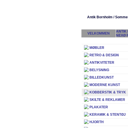
Antik Bornholm / Somme
ANTIK
VELKOMMEN
NEXØ 
MØBLER
RETRO & DESIGN
ANTIKVITETER
BELYSNING
BILLEDKUNST
MODERNE KUNST
KOBBERSTIK & TRYK
SKILTE & REKLAMER
PLAKATER
KERAMIK & STENTØJ
HJORTH