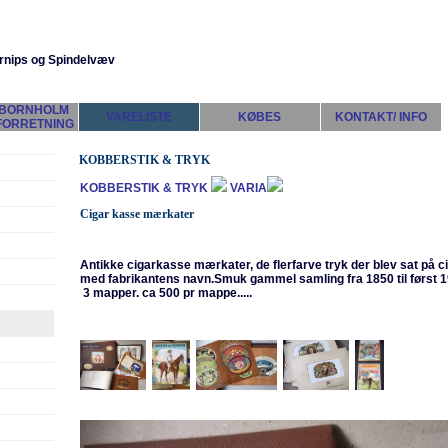
rnips og Spindelvæv
 BORNHOLM
VARELISTE
KØBES
KONTAKT/ INFO
FORRETNING
KOBBERSTIK & TRYK
KOBBERSTIK & TRYK
VARIA
Cigar kasse mærkater
Antikke cigarkasse mærkater, de flerfarve tryk der blev sat på c
med fabrikantens navn.Smuk gammel samling fra 1850 til først
3 mapper. ca 500 pr mappe.....