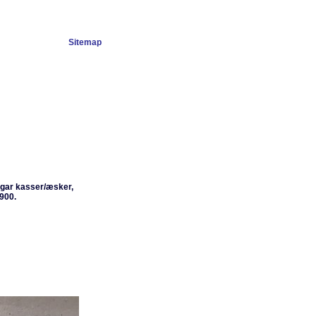
Sitemap
igar kasser/æsker,
 1900.