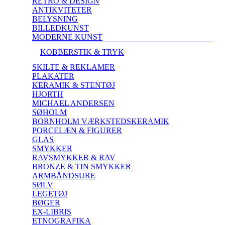
RETRO & DESIGN
ANTIKVITETER
BELYSNING
BILLEDKUNST
MODERNE KUNST
KOBBERSTIK & TRYK
SKILTE & REKLAMER
PLAKATER
KERAMIK & STENTØJ
HJORTH
MICHAEL ANDERSEN
SØHOLM
BORNHOLM VÆRKSTEDSKERAMIK
PORCELÆN & FIGURER
GLAS
SMYKKER
RAVSMYKKER & RAV
BRONZE & TIN SMYKKER
ARMBÅNDSURE
SØLV
LEGETØJ
BØGER
EX-LIBRIS
ETNOGRAFIKA